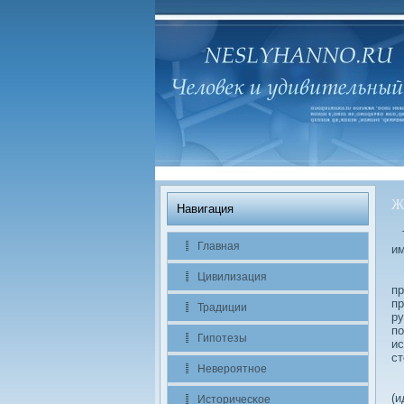
Ж
Навигация
Тр
Главная
им
«Н
Цивилизация
пр
пр
Традиции
ру
по
Гипотезы
ис
ст
Невероятное
Он
(и
Историчесκое