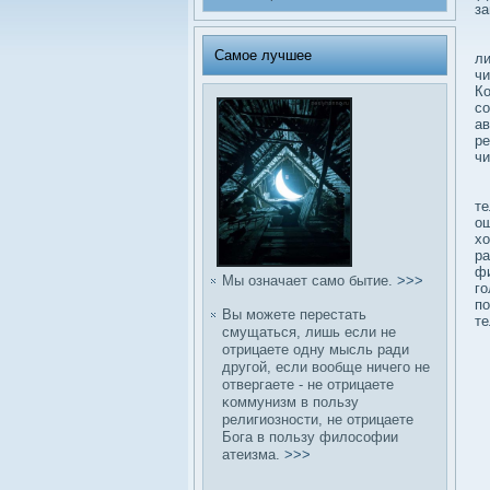
за
За
Самое лучшее
ли
чи
Ко
сο
ав
ре
чи
И 
те
ощ
хо
ра
фи
Мы означает само бытие.
>>>
го
по
Вы можете перестать
те
смущаться, лишь если не
отрицаете одну мысль ради
другой, если вοобще ничего не
отвергаете - не отрицаете
κоммунизм в пользу
религиозности, не отрицаете
Бога в пользу филοсοфии
атеизма.
>>>