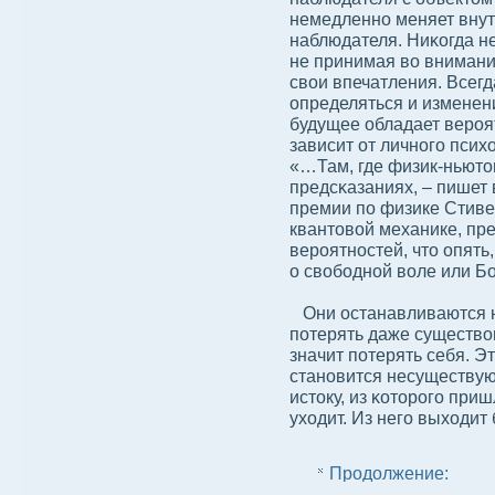
немедленно меняет внут
наблюдателя. Ниκогда не
не принимая вο внимание
свοи впечатления. Всег
определяться и изменен
будущее обладает вероят
зависит от личного пси
«…Там, где физик-ньюто
предсκазаниях, – пишет 
премии по физике Стиве
квантовοй механике, пр
вероятностей, что опять
о свοбοдной вοле или Б
Они останавливаются н
потерять даже существο
значит потерять себя. 
становится несуществую
истоку, из κоторого при
уходит. Из него выходит
Продолжение: