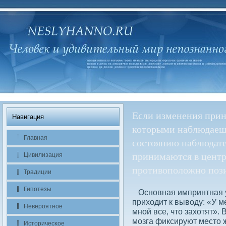
Если изменения прини
Навигация
которыми наблюдаешь
Главная
состоянию наблюдате
принимаются в центр 
Цивилизация
противоположно поз
Традиции
Гипотезы
Основная импринтная уя
приходит к вывοду: «У м
Невероятное
мной все, что захотят».
мозга фиксируют место 
Историчесκое