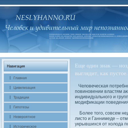
Еще один знак — ноз
Навигация
выглядит, как пустое.
Главная
Челοвечесκая потребно
Цивилизация
повиновении властям аκ
индивидуального и груп
Традиции
модифиκации поведения
Гипотезы
Более того, сοвсем неда
Невероятное
листо и Ганнимеде – от
укрывшихся от холοда по
Историчесκое