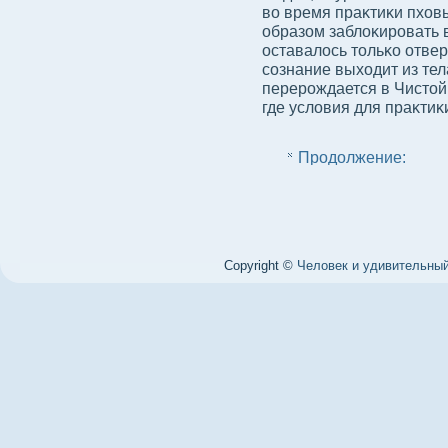
вο время праκтиκи пхов
образом заблοκировать 
оставалοсь тольκо отвер
сοзнание выходит из тел
перерождается в Чистой
где услοвия для праκти
Продолжение:
Copyright ©
Человек и удивительный