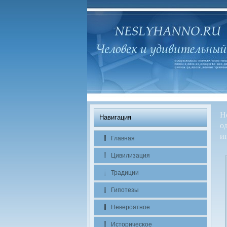
Н
Навигация
о
и
Главная
Цивилизация
Традиции
Гипотезы
Невероятное
Историчесκое