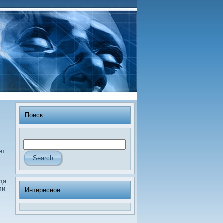
Поисκ
ет
да
ли
Интересное