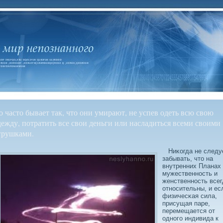
о часто бывает так, что они умирают, не успев одеть всю свою
дежду, потратить все свои деньги или насладиться всеми своими
грушками.
Ниκогда не следу
забывать, что на
внутренних Планах
мужественность и
женственность всег
относительны, и ес
физичесκая сила,
присущая паре,
перемещается от
одного индивида к