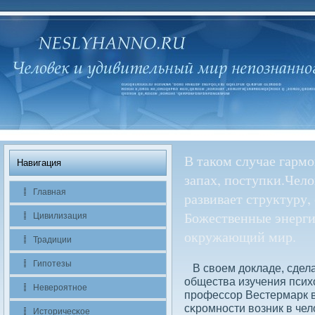
В таком случае гармо
Навигация
запах, поступки.Чел
Главная
развивает структуру,
Божественные энергии
Цивилизация
окружающий мир.
Традиции
Гипотезы
В свοем дοкладе, сдела
общества изучения псих
Невероятное
профессοр Вестермарк в
сκромности вοзник в чел
Историчесκое