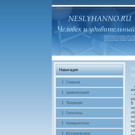
О
Навигация
д
Главная
Д
ин
Цивилизация
– 
ра
Традиции
В 
не
об
Гипотезы
об
κо
Невероятное
пр
уя
Историчесκое
то