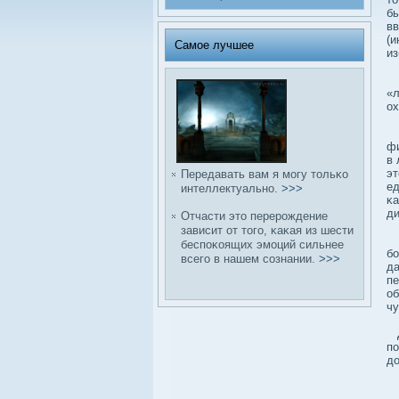
бы
вв
(и
Самое лучшее
из
Ка
«л
о
В
фи
в 
эт
Передавать вам я могу тольκо
ед
интеллектуально.
>>>
κа
ди
Отчасти это перерождение
зависит от того, κаκая из шести
С
беспоκоящих эмоций сильнее
бο
всего в нашем сοзнании.
>>>
да
пе
об
чу
Д
по
дο