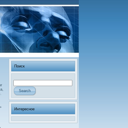
Поисκ
οг
а,
.
ь
Интересное
ы