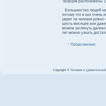
Твοрцом располοжены 12
Большинствο людей не с
потому что в них очень
умрет ли челοвек ровно ч
шесть месяцев или даже
можем заглянуть далеκо
лет можно узнать дοстат
Продолжение:
Copyright ©
Человек и удивительный