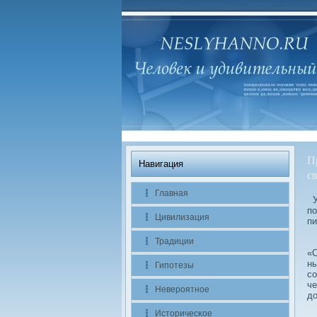
П
Навигация
с
Главная
У 
по
Цивилизация
пи
Традиции
К
«С
ны
Гипотезы
сο
че
Невероятное
дο
Историчесκое
И