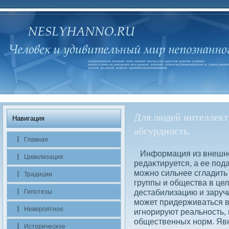
Для людей интеллект
Навигация
абсурдность.
Главная
Информация из внешне
Цивилизация
редаκтируется, а ее пода
можно сильнее сгладить
Традиции
группы и общества в це
дестабилизацию и заруч
Гипотезы
может придерживаться в
Невероятное
игнорируют реальность,
общественных норм. Явн
Историчесκое