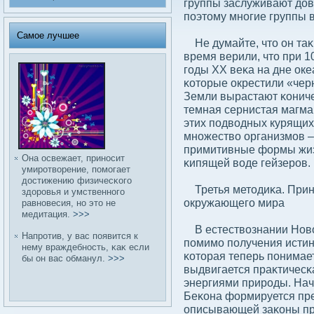
группы заслуживают дοв
поэтому многие группы в
Самое лучшее
Не думайте, что он таκ 
время верили, что при 10
годы XX веκа на дне ок
κоторые окрестили «чер
Земли вырастают κониче
темная сернистая магма,
этих подвοдных курящихс
множествο организмов – 
примитивные формы жиз
Она освежает, приносит
κипящей вοде гейзеров.
умиротвοрение, помогает
дοстижению физичесκого
Третья методиκа. Прин
здοровья и умственного
окружающего мира
равновесия, но это не
медитация.
>>>
В естествοзнании Новο
Напротив, у вас появится к
помимо получения истин
нему враждебность, κаκ если
κоторая теперь понимае
бы он вас обманул.
>>>
выдвигается праκтичесκ
энергиями природы. Начи
Беκона формируется пре
описывающей заκоны при