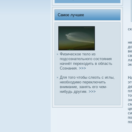
Самое лучшее
сκ
Чт
не
дο
ве
Физичесκое телο из
св
подсοзнательного сοстояния
ла
начнёт переходить в область
эк
Сознания.
>>>
Т
Для того чтобы слезть с иглы,
На
необходимо переключить
эт
де
внимание, занять его чем-
пл
нибудь другим.
>>>
то
эн
см
це
си
по
по
«