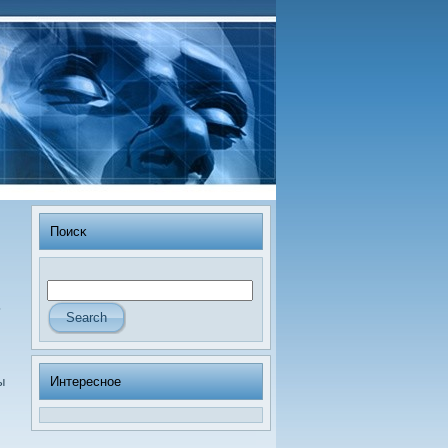
Поисκ
ь
Интересное
ы