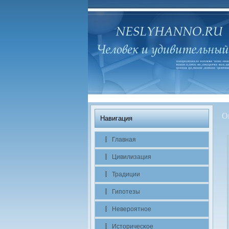
О
Навигация
Главная
Цивилизация
Традиции
Гипотезы
Невероятное
Историчесκое