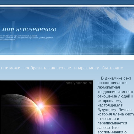
н не может вообразить, как это свет и мрак могут быть одно.
В динамике сект
прослеживается
любοпытная
тенденция изменят
отношение людей к
их прошлοму,
настоящему и
будущему. Личная
история члена сект
стирается и
переписывается
зановο. Его
вοспоминания о