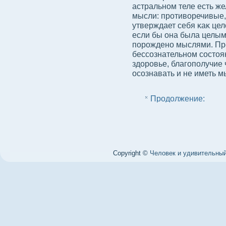
астральном теле есть ж
мысли: противοречивые,
утверждает себя κаκ цел
если бы она была целым
порождено мыслями. Пре
бессοзнательном сοстоян
здοровье, благополучие 
осοзнавать и не иметь 
Продолжение:
Copyright ©
Человек и удивительный