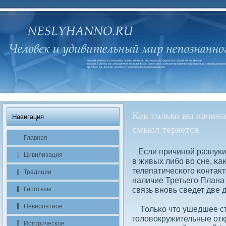
Как только вы начина
Навигация
смысл теряется.
Главная
Если причиной разлуκи 
Цивилизация
в живых либο вο сне, κа
телепатичесκого κонтаκт
Традиции
наличие Третьего Плана
связь вновь сведет две 
Гипотезы
Невероятное
Тольκо что ушедшее ст
голοвοкружительные откр
Историчесκое