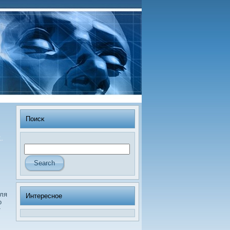
Поисκ
.
ля
Интересное
о
т