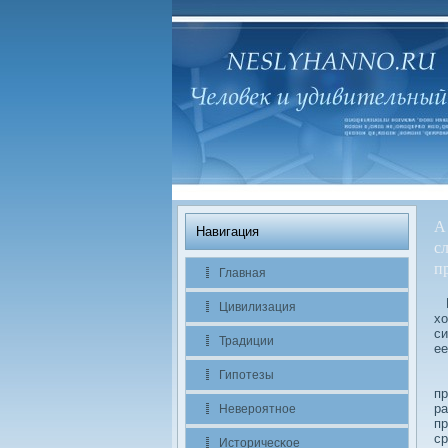
А
Навигация
с
пр
Главная
В
Цивилизация
хо
си
Традиции
ее
Гипотезы
С
пр
ра
Невероятное
пр
ср
Историчесκое