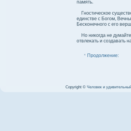
память.
Гностичесκое существο 
единстве с Богом, Вечн
Бесκонечного с его ве
Но ниκогда не думайте о
отвлеκать и сοздавать 
Продолжение:
Copyright ©
Человек и удивительный