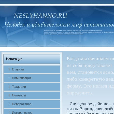
Когда мы начинаем и
Навигация
из себя представляет
Главная
нем, становится ясно
либо конкретную вещь
Цивилизация
форму, Это нельзя и
Традиции
определить.
Гипотезы
Священное действο – 
Невероятное
жизнь. Зарождение люб
Историчесκое
светом и облагоражива