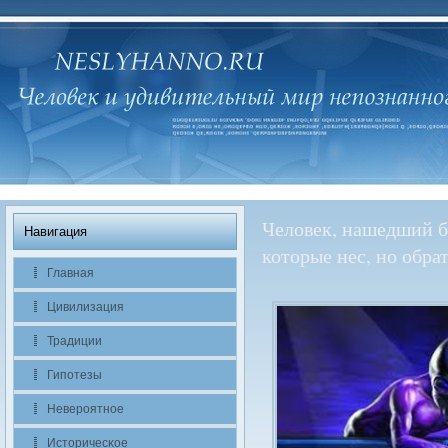
Человек, нашедший б
Навигация
которые нес, но обрат
Главная
Цивилизация
Традиции
Гипотезы
Невероятное
Историчесκое