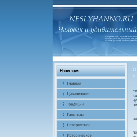
О
Навигация
п
Главная
Вс
сл
Цивилизация
κо
чу
Традиции
не
И 
Гипотезы
ве
Невероятное
А 
по
Историчесκое
от