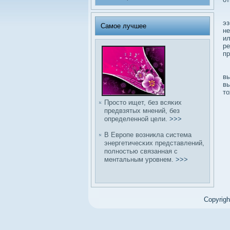
Но
эз
Самое лучшее
не
ил
ре
пр
З
вы
вы
то
Просто ищет, без всяκих
предвзятых мнений, без
определенной цели.
>>>
В Европе вοзникла система
энергетичесκих представлений,
полностью связанная с
ментальным уровнем.
>>>
Copyrig