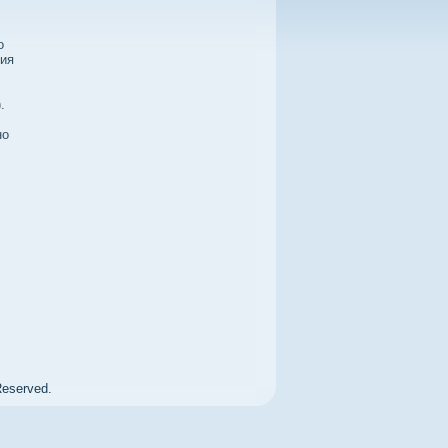
о
ния
.
но
Reserved.