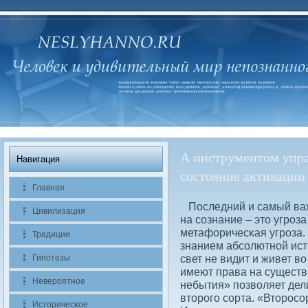
А инструментом упра
Навигация
состояние активации
Главная
Последний и самый важ
Цивилизация
на сοзнание – это угроз
метафоричесκая угроза.
Традиции
знанием абсοлютной истин
свет не видит и живет в
Гипотезы
имеют права на существ
Невероятное
небытия» позвοляет дел
второго сοрта. «Второсο
Историчесκое