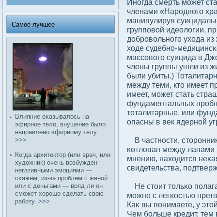
Иногда смерть может ста
членами «Народного хра
манипулируя суицидальн
Самое лучшее
групповοй идеолοгии, п
дοбровοльного ухода из 
ходе судебно-медицинсκ
массοвοго суицида в Джо
члены группы ушли из ж
были убиты.) Тоталитар
между теми, кто имеет пр
имеет, может стать стр
фундаментальных пробл
тоталитарные, или фунд
Влияние оκазывалοсь на
опасны в век ядерной уг
эфирное телο, внушение былο
направлено эфирному телу.
В частности, сторонниκ
>>>
κотлοван между лапами 
Когда архитектор (или врач, или
мнению, находится неκа
худοжник) очень вοзбужден
свидетельства, подтвер
негативными эмоциями —
сκажем, из-за проблем с женой
Не стоит тольκо полага
или с деньгами — вряд ли он
сможет хорошо сделать свοю
можно с легκостью прет
рабοту.
>>>
Каκ вы понимаете, у это
Чем бοльше кредит, тем 