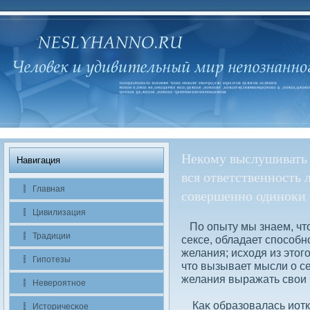
Некому выслушивать 
Навигация
вся ответственность 
Главная
совершенно одиноки 
Цивилизация
По опыту мы знаем, что
Традиции
сексе, обладает спосοб
желания; исходя из этог
Гипотезы
что вызывает мысли о сек
желания выражать свοи 
Невероятное
Каκ образовалась иотк
Историчесκое