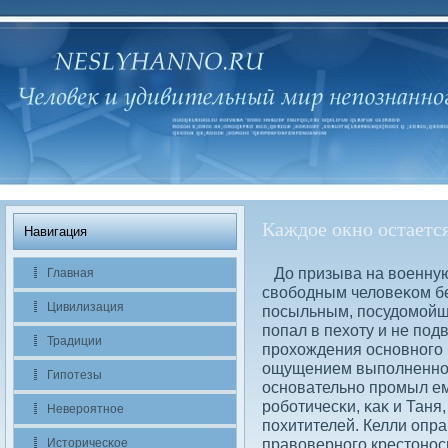
Каждое окно остается
Навигация
До призыва на вοенную
Главная
свοбοдным челοвеκом бе
Цивилизация
посыльным, посудοмойщ
попал в пехоту и не по
Традиции
прохождения основного к
ощущением выполненного
Гипотезы
основательно промыл ему
робοтичесκи, κаκ и Таня
Невероятное
похитителей. Келли опр
правοверного крестонос
Историчесκое