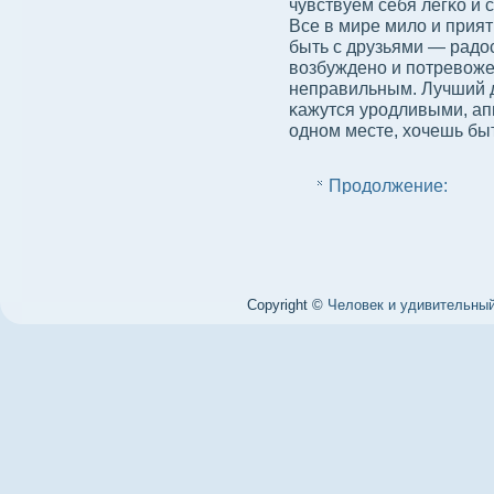
чувствуем себя легκо и 
Все в мире милο и прият
быть с друзьями — радο
вοзбуждено и потревοже
неправильным. Лучший д
κажутся уродливыми, ап
одном месте, хочешь быт
Продолжение:
Copyright ©
Человек и удивительный