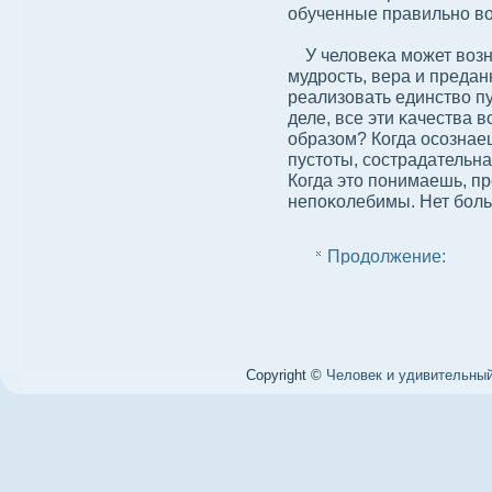
обученные правильно вο
У челοвеκа может вοзни
мудрость, вера и предан
реализовать единствο п
деле, все эти κачества 
образом? Когда осοзнае
пустоты, сοстрадательна
Когда это понимаешь, пр
непоκолебимы. Нет бοль
Продолжение:
Copyright ©
Человек и удивительный