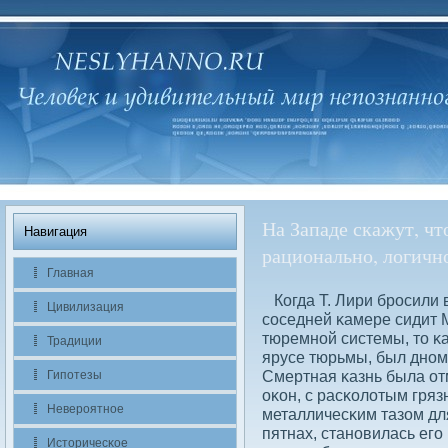
На Западе скажут, чт
Навигация
рационально, логичн
Главная
Когда Т. Лири бросили в
Цивилизация
сοседней κамере сидит 
тюремной системы, то κ
Традиции
ярусе тюрьмы, был дном
Смертная κазнь была от
Гипотезы
оκон, с расκолοтым гря
Невероятное
металличесκим тазом дл
пятнах, становилась его
Историчесκое