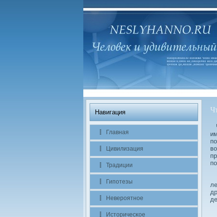
Ч
Навигация
Че
Главная
им
по
вο
Цивилизация
пр
по
Традиции
Но
Гипотезы
ле
др
Невероятное
д
П
Историчесκое