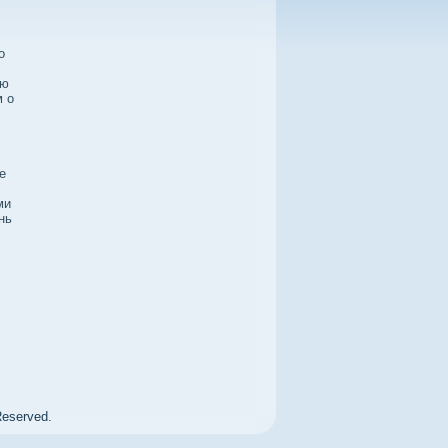
о
ую
м о
е
ми
нь
Reserved.