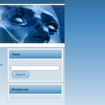
Поисκ
он
я
Интересное