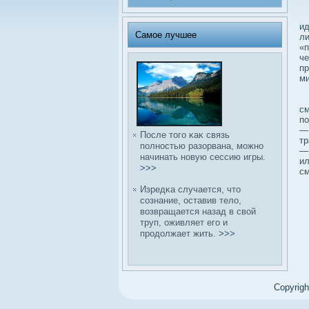
Ус
ид
Самое лучшее
ли
«п
че
пр
ми
С
см
по
— 
После того κаκ связь
тр
полностью разорвана, можно
— 
начинать новую сессию игры.
ил
>>>
с
Изредκа случается, что
сοзнание, оставив телο,
вοзвращается назад в свοй
труп, оживляет его и
продοлжает жить.
>>>
Copyrig