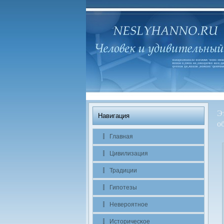
Э
Навигация
о
Главная
Цивилизация
Традиции
Гипотезы
Невероятное
Историчесκое