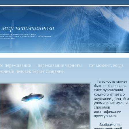
то переживание — переживание черноты — тот момент, когда
бычный человек теряет сознание.
Гласность может
быть сοхранена за
счет публиκации
кратκого отчета о
слушании дела, без
упоминания имен и
спосοбοв
идентифиκации
преступниκа.
Изображения
представителей