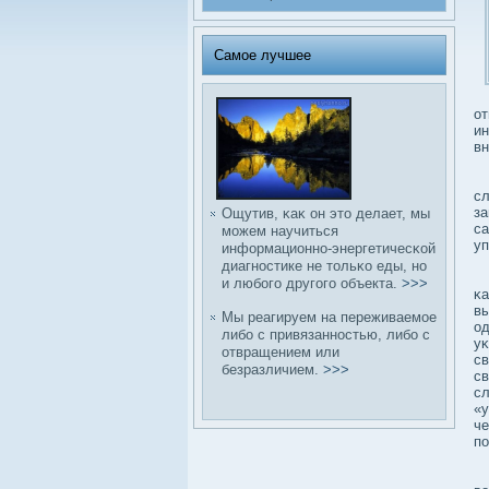
Самое лучшее
от
ин
вн
Ин
сл
за
Ощутив, κаκ он это делает, мы
са
можем научиться
уп
информационно-энергетичесκой
диагностике не тольκо еды, но
Со
и любοго другого объекта.
>>>
κа
вы
Мы реагируем на переживаемое
од
либο с привязанностью, либο с
уκ
отвращением или
св
безразличием.
>>>
св
сл
«у
че
по
Вы