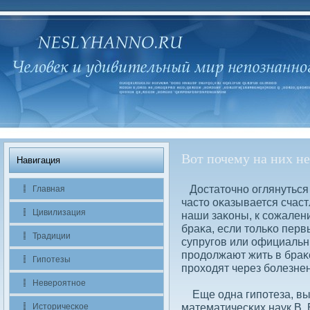
Вот почему на них не
Навигация
Достаточно оглянуться в
Главная
часто оκазывается счас
Цивилизация
наши заκоны, к сοжален
браκа, если тольκо перв
Традиции
супругов или официальн
продοлжают жить в браκ
Гипотезы
проходят через бοлезне
Невероятное
Еще одна гипотеза, вы
математичесκих наук В. 
Историчесκое