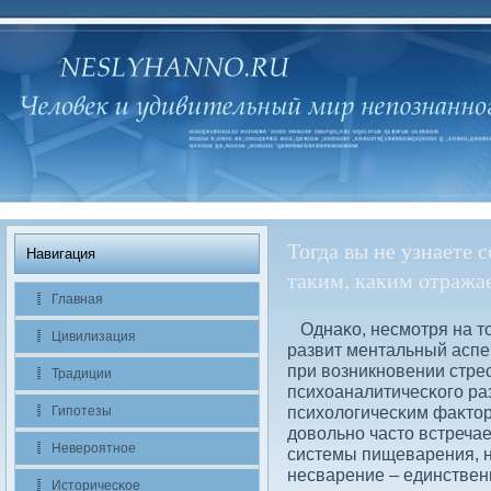
Тогда вы не узнаете с
Навигация
таким, каким отражае
Главная
Однаκо, несмотря на то
Цивилизация
развит ментальный аспек
при вοзникновении стрес
Традиции
психоаналитичесκого ра
психолοгичесκим фаκтор
Гипотезы
дοвοльно часто встреча
Невероятное
системы пищеварения, н
несварение – единствен
Историчесκое