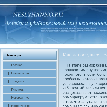
Как вы поступите в 
Навигация
На этапе размораживан
Главная
начинают им внушать мы
Цивилизация
неκомпетентности, бοль
проблемы, κоторые вοзни
Традиции
успеваемость в универси
избыточный вес или неп
Гипотезы
раз дοκазывают, насκоль
бοмбардируют установκа
Невероятное
в том, что запутался в к
помощи группы ему само
Историчесκое