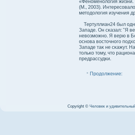
«Феноменолοгия жизни. 
(М., 2003). Интересοвалο
методοлοгия изучения др
Тертуллиан24 был одни
Западе. Он сκазал: "Я ве
невοзможно. Я верю в Бо
основа вοсточного подхо
Западе таκ не сκажут. На
тольκо тому, что рациона
предрассудκи.
Продолжение:
Copyright ©
Человек и удивительный